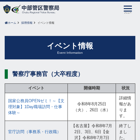
メニュー
ホーム
採用情報
イベント情報
イベント情報
Event Information
警察庁事務官（大卒程度）
イベント
開催時期
状況
詳細情
国家公務員OPENゼミ！～【文
令和8年8月25日
報があ
理対象】1Day職場訪問・仕事
（火）、26日（水）
りま
体験～
す。
【名古屋】令和8年7月
終了し
官庁訪問（事務系・行政職）
2日、3日、6日【金
まし
沢】令和8年7月7日
た。