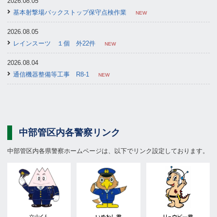
2026.08.05
2025.12.09
基本射撃場バックストップ保守点検作業
採用情報＞職員紹介＞「職員インタビュー②」（警察庁事務官（大卒
NEW
程度））が更新されました。
2026.08.05
2025.12.09
レインスーツ １個 外22件
NEW
採用情報＞職員紹介＞「職員インタビュー①」（警察庁事務官（大卒
程度））が更新されました。
2026.08.04
通信機器整備等工事 R8-1
NEW
2025.12.09
採用情報＞職員紹介＞「若手職員の一日」（警察庁事務官（大卒程
2026.08.04
度））が更新されました。
ヘッドセット音量調整用アンプ ３台 外６件
NEW
2025.12.09
2026.08.03
中部管区内各警察リンク
採用情報＞人材育成＞「多様なライフスタイル」（警察庁事務官（大
令和８年度鉄塔等塗装補修工事
NEW
卒程度））が更新されました。
中部管区内各県警察ホームページは、以下でリンク設定しております。
2026.08.03
クリアポンチョ ２着 外41件
NEW
2026.07.31
令和８年度車載用通信機器搭載等作業